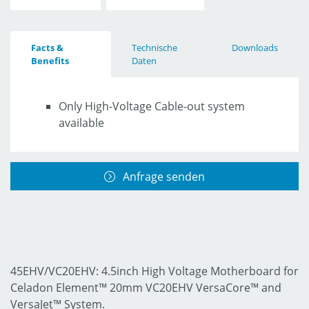
Facts &
Technische
Downloads
Benefits
Daten
Only High-Voltage Cable-out system
available
Anfrage senden
45EHV/VC20EHV: 4.5inch High Voltage Motherboard for
Celadon Element™ 20mm VC20EHV VersaCore™ and
VersaJet™ System.