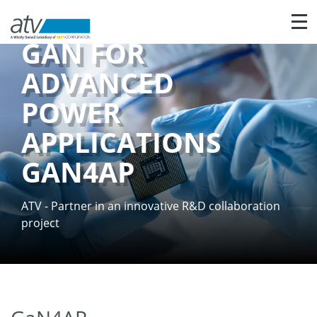
Nav
GAN FOR
ADVANCED
POWER
APPLICATIONS
GAN4AP
ATV - Partner in an innovative R&D collaboration
project