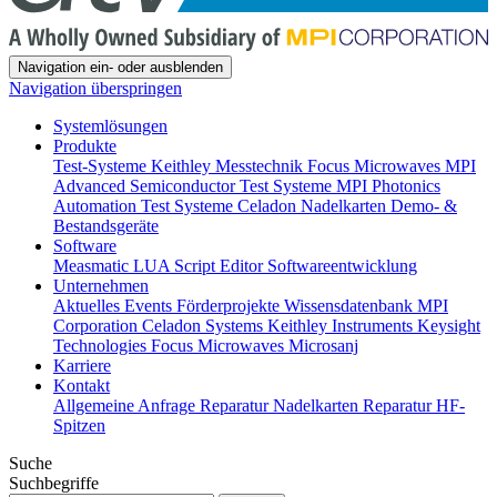
Navigation ein- oder ausblenden
Navigation überspringen
Systemlösungen
Produkte
Test-Systeme
Keithley Messtechnik
Focus Microwaves
MPI
Advanced Semiconductor Test Systeme
MPI Photonics
Automation Test Systeme
Celadon Nadelkarten
Demo- &
Bestandsgeräte
Software
Measmatic
LUA Script Editor
Softwareentwicklung
Unternehmen
Aktuelles
Events
Förderprojekte
Wissensdatenbank
MPI
Corporation
Celadon Systems
Keithley Instruments
Keysight
Technologies
Focus Microwaves
Microsanj
Karriere
Kontakt
Allgemeine Anfrage
Reparatur Nadelkarten
Reparatur HF-
Spitzen
Suche
Suchbegriffe