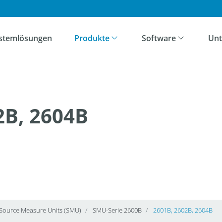
ation überspringen
stemlösungen
Produkte
Software
Un
2B, 2604B
Source Measure Units (SMU)
SMU-Serie 2600B
2601B, 2602B, 2604B